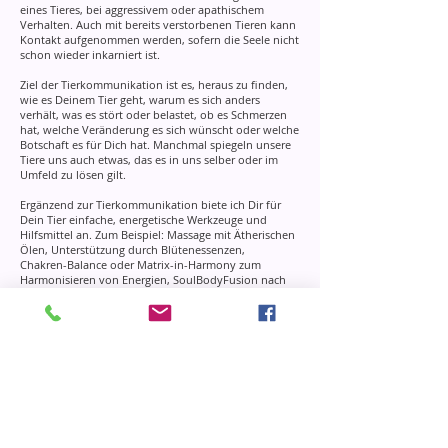
eines Tieres, bei aggressivem oder apathischem
Verhalten. Auch mit bereits verstorbenen Tieren kann
Kontakt aufgenommen werden, sofern die Seele nicht
schon wieder inkarniert ist.
Ziel der Tierkommunikation ist es, heraus zu finden,
wie es Deinem Tier geht, warum es sich anders
verhält, was es stört oder belastet, ob es Schmerzen
hat, welche Veränderung es sich wünscht oder welche
Botschaft es für Dich hat. Manchmal spiegeln unsere
Tiere uns auch etwas, das es in uns selber oder im
Umfeld zu lösen gilt.
Ergänzend zur Tierkommunikation biete ich Dir für
Dein Tier einfache, energetische Werkzeuge und
Hilfsmittel an. Zum Beispiel:
Massage mit Ätherischen
Ölen, Unterstützung durch Blütenessenzen,
Chakren-Balance oder Matrix-in-Harmony zum
Harmonisieren von Energien, SoulBodyFusion nach
einer OP oder Narkose.
Möchtest Du einen Termin für eine
Tierkommunikation vereinbaren?
Sende mir bitte vorab Folgende Infos zu:
- Ein Foto von Deinem Tier, auf dem es gut zu
erkennen ist
- Name, Geschlecht und Alter Deines Tieres
- Wie lange lebt Dein Tier schon bei Dir?
- Leben andere Tiere und Menschen im Haushalt?